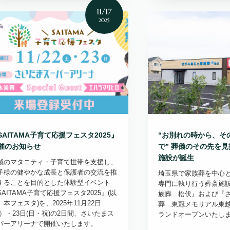
11/17
2025
SAITAMA子育て応援フェスタ2025』
“お別れの時から、そ
催のお知らせ
で” 葬儀のその先を
施設が誕生
域のマタニティ・子育て世帯を支援し、
子様の健やかな成長と保護者の交流を推
埼玉県で家族葬を中心
することを目的とした体験型イベント
専門に執り行う葬斎施
SAITAMA子育て応援フェスタ2025』(以
族葬 松伏』および『
 本フェスタ)を、2025年11月22日
葬 東冠メモリアル東越
土）・23日(日・祝)の2日間、さいたまス
ランドオープンいたし
パーアリーナで開催いたします。