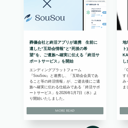
葬儀会社と終活アプリが連携 生前に
地
遺した“互助会情報”と“死後の希
ト
望”を、ご遺族へ確実に伝える「終活サ
K
ポートサービス」を開始
し
エンディングプラットフォーム
「C
『SouSou』と連携し、「互助会会員であ
す
ること等の終活情報」が、ご逝去後にご遺
み
族へ確実に伝わる仕組みである「終活サポ
ま
ートサービス」を2026年1月7日（水）よ
り開始いたしました。