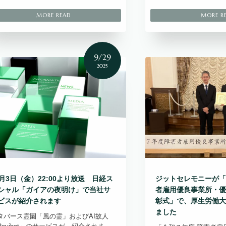
9/29
2025
0月3日（金）22:00より放送 日経ス
ジットセレモニーが「
シャル「ガイアの夜明け」で当社サ
者雇用優良事業所・優
ビスが紹介されます
彰式」で、厚生労働大
ました
タバース霊園「風の霊」およびAI故人