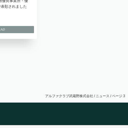
用優良事業所・優
で表彰されました
アルファクラブ武蔵野株式会社
/
ニュース
/
ページ 3