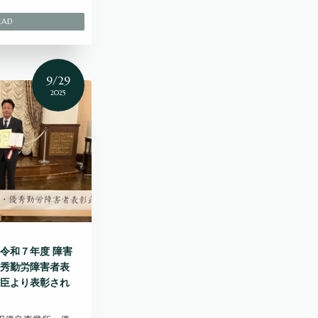
9/29
2025
令和７年度 障害
秀勤労障害者表
臣より表彰され