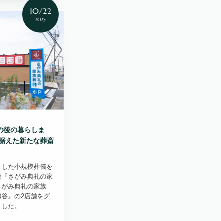
10/22
2025
の後の暮らしま
見据えた新たな葬斎
とした小規模葬儀を
設『さがみ典礼の家
さがみ典礼の家族
谷』の2店舗をグ
ました。