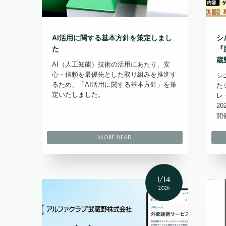
AI活用に関する基本方針を策定しまし
シ
た
『
蔵
AI（人工知能）技術の活用にあたり、安
心・信頼を最優先とした取り組みを推進す
シ
るため、「AI活用に関する基本方針」を策
た
定いたしました。
レ
2
開
1/14
2026