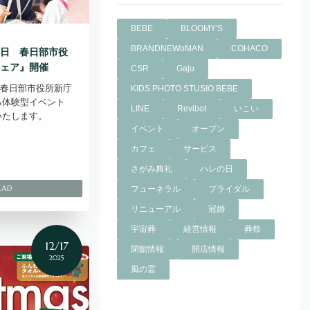
BEBE
BLOOMY'S
BRANDNEWoMAN
COHACO
日 春日部市役
ェア』開催
CSR
Gaju
）、春日部市役所新庁
KIDS PHOTO STUSIO BEBE
る体験型イベント
LINE
Revibot
いこい
いたします。
イベント
オープン
カフェ
サービス
さがみ典礼
ハレの日
フューネラル
ブライダル
リニューアル
冠婚
宇宙葬
経営情報
葬祭
12/17
閉館情報
開店情報
2025
風の霊