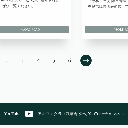
Revibot」のサービスが、紹介されま
「令和７年度 障害者雇
。ぜひご覧ください。
秀勤労障害者表彰式」
2
3
4
5
6
YouTube
アルファクラブ武蔵野 公式 YouTubeチャンネル