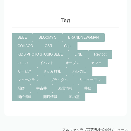
Tag
BEBE
BLOOMY'S
BRANDNEWoMAN
COHACO
CSR
Gaju
KIDS PHOTO STUSIO BEBE
LINE
Revibot
いこい
イベント
オープン
カフェ
サービス
さがみ典礼
ハレの日
フューネラル
ブライダル
リニューアル
冠婚
宇宙葬
経営情報
葬祭
閉館情報
開店情報
風の霊
アルファクラブ武蔵野株式会社
/
ニュース