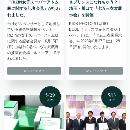
「RIZIN女子スーパーアトム
＆プリンスになれちゃう？！
級に関する記者会見」が行わ
埼玉・川口で『七五三衣裳展
れました。
示会』を開催
当社がスポンサーとして応援し
KIDS PHOTO STUDIO
ている総合格闘技イベント
BEBE（キッズフォトスタジオ
RIZINの女子スーパーアトム級
べべ、）は、『七五三衣裳展示
に関する記者会見が、6月15日
会』を2026年6月27日(土)・28
(月)に結婚式場ベルヴィ武蔵野
日(日)に開催いたします。
の披露宴会場「ル・クア」で行
われました。
5/29
5/13
2026
2026