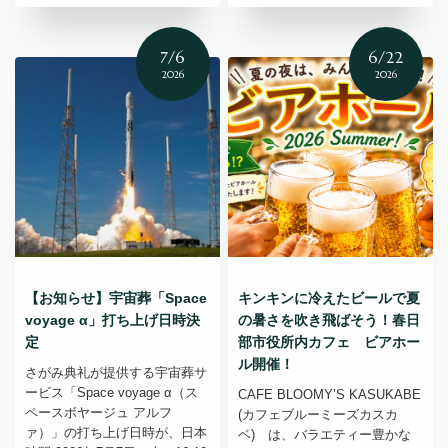
7/6
6/22
2026
2026
【お知らせ】宇宙葬「Space
キンキンに冷えたビールで夏
voyage α」打ち上げ日時決
の暑さを吹き飛ばそう！春日
定
部市役所内カフェ ビアホー
ル開催！
さがみ典礼が提供する宇宙葬サ
ービス「Space voyage α（ス
CAFE BLOOMY’S KASUKABE
ペースボヤージュ アルフ
(カフェブルーミーズカスカ
ァ）」の打ち上げ日時が、日本
ベ) は、バラエティー豊かな