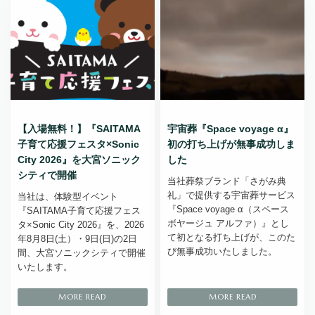
【入場無料！】『SAITAMA
宇宙葬『Space voyage α』
子育て応援フェスタ×Sonic
初の打ち上げが無事成功しま
City 2026』を大宮ソニック
した
シティで開催
当社葬祭ブランド「さがみ典
礼」で提供する宇宙葬サービス
当社は、体験型イベント
『Space voyage α（スペース
『SAITAMA子育て応援フェス
ボヤージュ アルファ）』とし
タ×Sonic City 2026』を、2026
て初となる打ち上げが、このた
年8月8日(土）・9日(日)の2日
び無事成功いたしました。
間、大宮ソニックシティで開催
いたします。