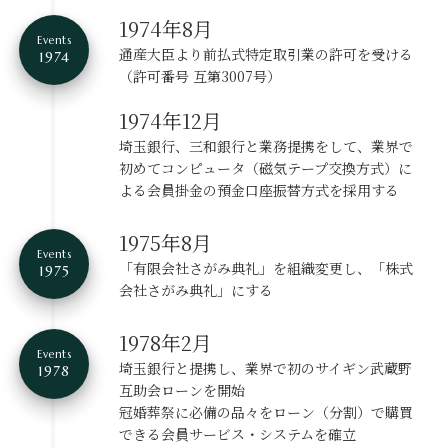
1974年8月
Events
通産大臣より前払式特定取引業の許可を受ける
1974
（許可番号 互第3007号）
1974年12月
埼玉銀行、三和銀行と業務提携をして、業界で
初めてコンピュータ（磁気テープ交換方式）に
よる会員掛金の預金口座振替方式を採用する
1975年8月
Events
「有限会社さがみ典礼」を組織変更し、
「株式
1975
会社さがみ典礼」にする
1978年2月
Events
埼玉銀行と提携し、業界で初の
サイギン武蔵野
1978
互助会ローンを開始
冠婚葬祭に必備の品々をローン（分割）で
購買
できる会員サービス・システムを確立