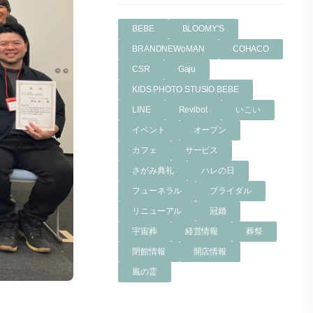
BEBE
BLOOMY'S
BRANDNEWoMAN
COHACO
CSR
Gaju
KIDS PHOTO STUSIO BEBE
LINE
Revibot
いこい
イベント
オープン
カフェ
サービス
さがみ典礼
ハレの日
フューネラル
ブライダル
リニューアル
冠婚
宇宙葬
経営情報
葬祭
閉館情報
開店情報
風の霊