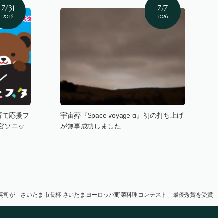
7/31
7/7
2026
2026
育て応援フ
宇宙葬『Space voyage α』初の打ち上げ
を大宮ソニッ
が無事成功しました
 英司が「さいたま市長杯 さいたまヨーロッパ野菜料理コンテスト」最優秀賞を受賞