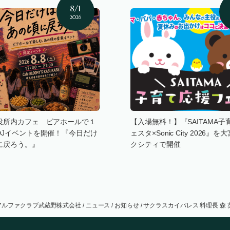
8/1
2026
役所内カフェ ビアホールで１
【入場無料！】『SAITAMA子
DJイベントを開催！『今日だけ
ェスタ×Sonic City 2026』
に戻ろう。』
クシティで開催
アルファクラブ武蔵野株式会社
/
ニュース
/
お知らせ
/
サクラスカイパレス 料理長 森