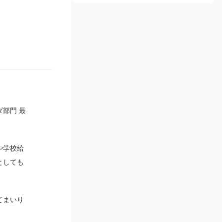
部門 最
や学校給
としても
てまいり