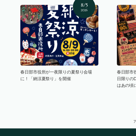
8/5
2026
春日部市役所が一夜限りの夏祭り会場
春日部市
に！「納涼夏祭り」を開催
日限りの
はあの頃