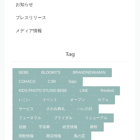
お知らせ
プレスリリース
メディア情報
Tag
BEBE
BLOOMY'S
BRANDNEWoMAN
COHACO
CSR
Gaju
KIDS PHOTO STUSIO BEBE
LINE
Revibot
いこい
イベント
オープン
カフェ
サービス
さがみ典礼
ハレの日
フューネラル
ブライダル
リニューアル
冠婚
宇宙葬
経営情報
葬祭
閉館情報
開店情報
風の霊