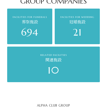
GROUP COMPANIES
FACILITIES FOR FUNERALS
FACILITIES FOR WEDDING
葬祭施設
冠婚施設
694
21
RELATED FACILITIES
関連施設
10
ALPHA CLUB GROUP