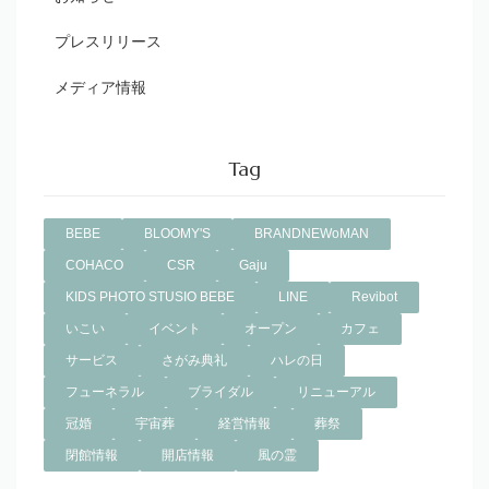
プレスリリース
メディア情報
Tag
BEBE
BLOOMY'S
BRANDNEWoMAN
COHACO
CSR
Gaju
KIDS PHOTO STUSIO BEBE
LINE
Revibot
いこい
イベント
オープン
カフェ
サービス
さがみ典礼
ハレの日
フューネラル
ブライダル
リニューアル
冠婚
宇宙葬
経営情報
葬祭
閉館情報
開店情報
風の霊