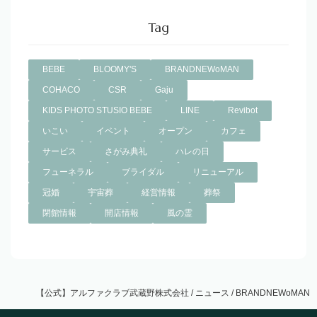
Tag
BEBE
BLOOMY'S
BRANDNEWoMAN
COHACO
CSR
Gaju
KIDS PHOTO STUSIO BEBE
LINE
Revibot
いこい
イベント
オープン
カフェ
サービス
さがみ典礼
ハレの日
フューネラル
ブライダル
リニューアル
冠婚
宇宙葬
経営情報
葬祭
閉館情報
開店情報
風の霊
【公式】アルファクラブ武蔵野株式会社
/
ニュース
/
BRANDNEWoMAN