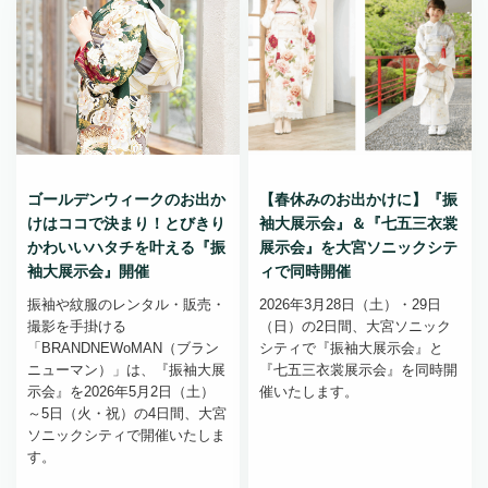
ゴールデンウィークのお出か
【春休みのお出かけに】『振
けはココで決まり！とびきり
袖大展示会』＆『七五三衣裳
かわいいハタチを叶える『振
展示会』を大宮ソニックシテ
袖大展示会』開催
ィで同時開催
振袖や紋服のレンタル・販売・
2026年3月28日（土）・29日
撮影を手掛ける
（日）の2日間、大宮ソニック
「BRANDNEWoMAN（ブラン
シティで『振袖大展示会』と
ニューマン）」は、『振袖大展
『七五三衣裳展示会』を同時開
示会』を2026年5月2日（土）
催いたします。
～5日（火・祝）の4日間、大宮
ソニックシティで開催いたしま
す。