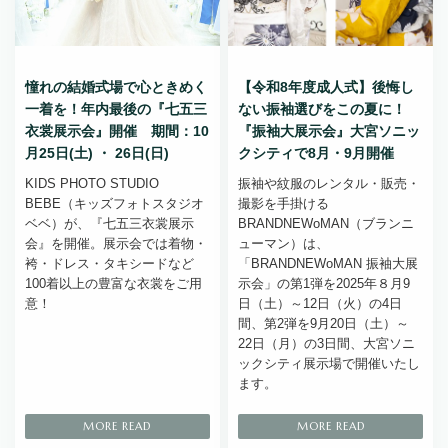
憧れの結婚式場で心ときめく
【令和8年度成人式】後悔し
一着を！年内最後の『七五三
ない振袖選びをこの夏に！
衣裳展示会』開催 期間：10
『振袖大展示会』大宮ソニッ
月25日(土) ・ 26日(日)
クシティで8月・9月開催
KIDS PHOTO STUDIO
振袖や紋服のレンタル・販売・
BEBE（キッズフォトスタジオ
撮影を手掛ける
ベベ）が、『七五三衣裳展示
BRANDNEWoMAN（ブランニ
会』を開催。展示会では着物・
ューマン）は、
袴・ドレス・タキシードなど
「BRANDNEWoMAN 振袖大展
100着以上の豊富な衣裳をご用
示会」の第1弾を2025年８月9
意！
日（土）～12日（火）の4日
間、第2弾を9月20日（土）～
22日（月）の3日間、大宮ソニ
ックシティ展示場で開催いたし
ます。