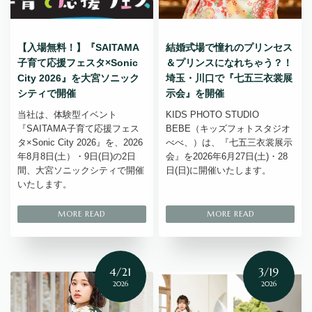
【入場無料！】『SAITAMA
結婚式場で憧れのプリンセス
子育て応援フェスタ×Sonic
＆プリンスになれちゃう？！
City 2026』を大宮ソニック
埼玉・川口で『七五三衣裳展
シティで開催
示会』を開催
当社は、体験型イベント
KIDS PHOTO STUDIO
『SAITAMA子育て応援フェス
BEBE（キッズフォトスタジオ
タ×Sonic City 2026』を、2026
べべ、）は、『七五三衣裳展示
年8月8日(土）・9日(日)の2日
会』を2026年6月27日(土)・28
間、大宮ソニックシティで開催
日(日)に開催いたします。
いたします。
4/21
3/19
2026
2026