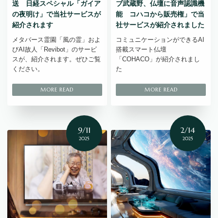
送 日経スペシャル「ガイア
ブ武蔵野、仏壇に音声認識機
の夜明け」で当社サービスが
能 コハコから販売権」で当
紹介されます
社サービスが紹介されました
メタバース霊園「風の霊」およ
コミュニケーションができるAI
びAI故人「Revibot」のサービ
搭載スマート仏壇
スが、紹介されます。ぜひご覧
「COHACO」が紹介されまし
ください。
た
9/11
2/14
2025
2025