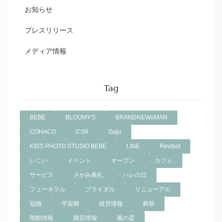
お知らせ
プレスリリース
メディア情報
Tag
BEBE
BLOOMY'S
BRANDNEWoMAN
COHACO
CSR
Gaju
KIDS PHOTO STUSIO BEBE
LINE
Revibot
いこい
イベント
オープン
カフェ
サービス
さがみ典礼
ハレの日
フューネラル
ブライダル
リニューアル
冠婚
宇宙葬
経営情報
葬祭
閉館情報
開店情報
風の霊