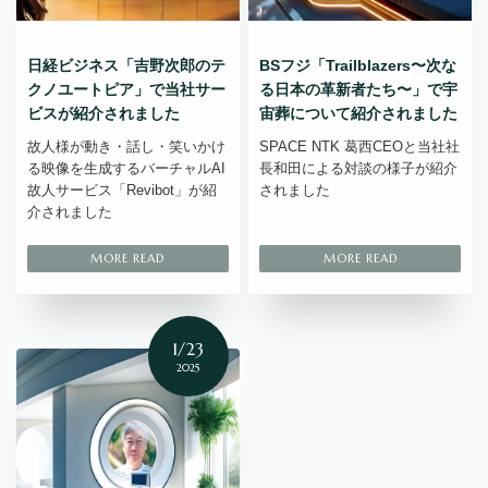
日経ビジネス「吉野次郎のテ
BSフジ「Trailblazers〜次な
クノユートピア」で当社サー
る日本の革新者たち〜」で宇
ビスが紹介されました
宙葬について紹介されました
故人様が動き・話し・笑いかけ
SPACE NTK 葛西CEOと当社社
る映像を生成するバーチャルAI
長和田による対談の様子が紹介
故人サービス「Revibot」が紹
されました
介されました
1/23
2025