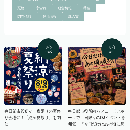
冠婚
宇宙葬
経営情報
葬祭
閉館情報
開店情報
風の霊
8/5
8/1
2026
2026
春日部市役所が一夜限りの夏祭
春日部市役所内カフェ ビアホ
り会場に！「納涼夏祭り」を開
ールで１日限りのDJイベントを
催
開催！『今日だけはあの頃に戻