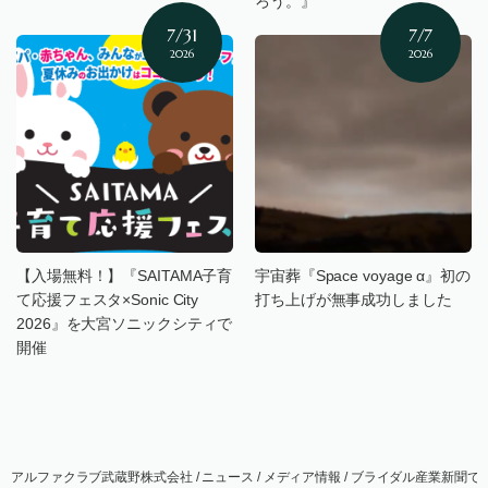
ろう。』
7/31
7/7
2026
2026
【入場無料！】『SAITAMA子育
宇宙葬『Space voyage α』初の
て応援フェスタ×Sonic City
打ち上げが無事成功しました
2026』を大宮ソニックシティで
開催
アルファクラブ武蔵野株式会社
/
ニュース
/
メディア情報
/
ブライダル産業新聞でベ