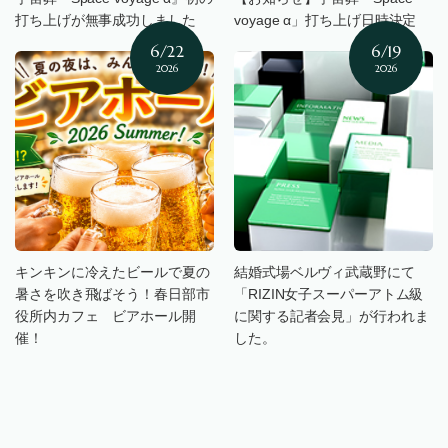
打ち上げが無事成功しました
voyage α」打ち上げ日時決定
6/22
6/19
2026
2026
キンキンに冷えたビールで夏の
結婚式場ベルヴィ武蔵野にて
暑さを吹き飛ばそう！春日部市
「RIZIN女子スーパーアトム級
役所内カフェ ビアホール開
に関する記者会見」が行われま
催！
した。