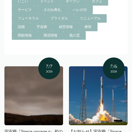
いこい
イベント
オープン
カフェ
サービス
さがみ典礼
ハレの日
フューネラル
ブライダル
リニューアル
冠婚
宇宙葬
経営情報
葬祭
閉館情報
開店情報
風の霊
7/7
7/6
2026
2026
宇宙葬『Space voyage α』初の
【お知らせ】宇宙葬「Space