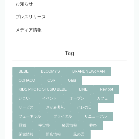
お知らせ
プレスリリース
メディア情報
Tag
BEBE
BLOOMY'S
BRANDNEWoMAN
COHACO
CSR
Gaju
KIDS PHOTO STUSIO BEBE
LINE
Revibot
いこい
イベント
オープン
カフェ
サービス
さがみ典礼
ハレの日
フューネラル
ブライダル
リニューアル
冠婚
宇宙葬
経営情報
葬祭
閉館情報
開店情報
風の霊