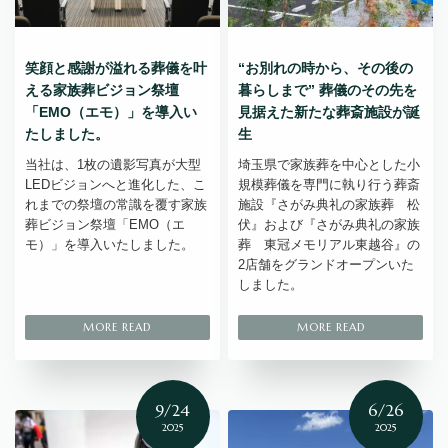
笑顔と感謝が溢れる葬儀を叶
“お別れの時から、その後の
える家族葬ビジョン祭壇
暮らしまで” 葬儀のその先を
「EMO（エモ）」を導入い
見据えた新たな葬斎施設が誕
たしました。
生
当社は、1枚の遺影写真が大型
埼玉県で家族葬を中心とした小
LEDビジョンへと進化した、こ
規模葬儀を専門に執り行う葬斎
れまでの祭壇の常識を覆す家族
施設『さがみ典礼の家族葬 松
葬ビジョン祭壇「EMO（エ
伏』および『さがみ典礼の家族
モ）」を導入いたしました。
葬 東冠メモリアル東越谷』の
2店舗をグランドオープンいた
しました。
9/24
6/26
2025
2025