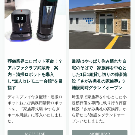
葬儀業界にロボット革命！？
最期はやっぱり住み慣れた自
アルファクラブ武蔵野 案
宅のそばで 家族葬を中心と
内・清掃ロボットを導入
した1日1組貸し切りの葬斎施
し“無人セレモニー会館”を目
設『さがみ典礼の家族葬』3
指す
施設同時グランドオープン
ディスプレイ付き配膳・運搬ロ
埼玉県で家族葬を中心とした小
ボットおよび業務用清掃ロボッ
規模葬儀を専門に執り行う葬斎
トを、『家族葬式場 やすらぎ
施設『さがみ典礼の家族葬』か
ホール川越』に導入いたしまし
ら新たに3施設をグランドオー
た。
プンいたしました。