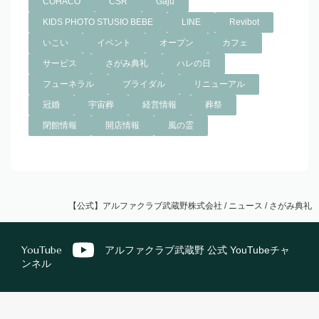
COHACO
CSR
Gaju
KIDS PHOTO STUSIO BEBE
LINE
Revibot
いこい
イベント
オープン
カフェ
サービス
さがみ典礼
ハレの日
フューネラル
ブライダル
リニューアル
冠婚
宇宙葬
経営情報
葬祭
閉館情報
開店情報
風の霊
【公式】アルファクラブ武蔵野株式会社
/
ニュース
/
さがみ典礼
YouTube
アルファクラブ武蔵野 公式 YouTubeチャ
ンネル