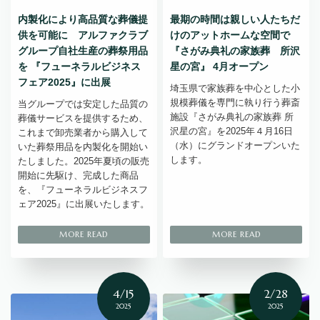
内製化により高品質な葬儀提
最期の時間は親しい人たちだ
供を可能に アルファクラブ
けのアットホームな空間で
グループ自社生産の葬祭用品
『さがみ典礼の家族葬 所沢
を 『フューネラルビジネス
星の宮』 4月オープン
フェア2025』に出展
埼玉県で家族葬を中心とした小
規模葬儀を専門に執り行う葬斎
当グループでは安定した品質の
施設『さがみ典礼の家族葬 所
葬儀サービスを提供するため、
沢星の宮』を2025年４月16日
これまで卸売業者から購入して
（水）にグランドオープンいた
いた葬祭用品を内製化を開始い
します。
たしました。2025年夏頃の販売
開始に先駆け、完成した商品
を、『フューネラルビジネスフ
ェア2025』に出展いたします。
4/15
2/28
2025
2025