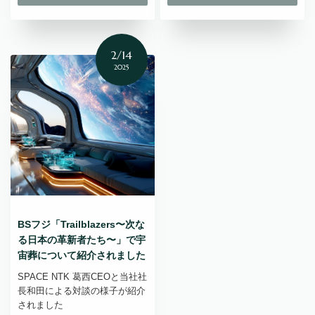
2/14
2025
BSフジ「Trailblazers〜次な
る日本の革新者たち〜」で宇
宙葬について紹介されました
SPACE NTK 葛西CEOと当社社
長和田による対談の様子が紹介
されました