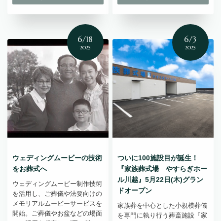
6/18
6/3
2025
2025
ウェディングムービーの技術
ついに100施設目が誕生！
をお葬式へ
『家族葬式場 やすらぎホー
ル川越』5月22日(木)グラン
ウェディングムービー制作技術
ドオープン
を活用し、ご葬儀や法要向けの
メモリアルムービーサービスを
家族葬を中心とした小規模葬儀
開始。ご葬儀やお盆などの場面
を専門に執り行う葬斎施設『家