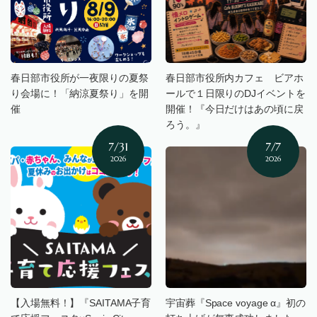
春日部市役所が一夜限りの夏祭
春日部市役所内カフェ ビアホ
り会場に！「納涼夏祭り」を開
ールで１日限りのDJイベントを
催
開催！『今日だけはあの頃に戻
ろう。』
7/31
7/7
2026
2026
【入場無料！】『SAITAMA子育
宇宙葬『Space voyage α』初の