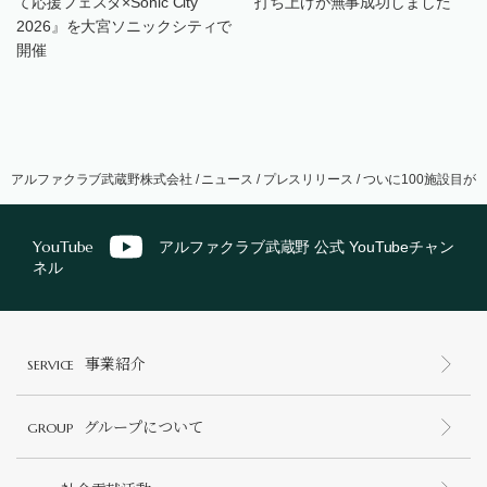
て応援フェスタ×Sonic City
打ち上げが無事成功しました
2026』を大宮ソニックシティで
開催
アルファクラブ武蔵野株式会社
/
ニュース
/
プレスリリース
/
ついに100施設目が
YouTube
アルファクラブ武蔵野 公式 YouTubeチャン
ネル
事業紹介
SERVICE
グループについて
GROUP