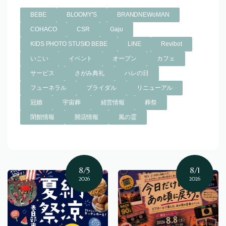
BEBE
BLOOMY'S
BRANDNEWoMAN
COHACO
CSR
Gaju
KIDS PHOTO STUSIO BEBE
LINE
Revibot
いこい
イベント
オープン
カフェ
サービス
さがみ典礼
ハレの日
フューネラル
ブライダル
リニューアル
冠婚
宇宙葬
経営情報
葬祭
閉館情報
開店情報
風の霊
8/5
8/1
2026
2026