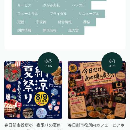
サービス
さがみ典礼
ハレの日
フューネラル
ブライダル
リニューアル
冠婚
宇宙葬
経営情報
葬祭
閉館情報
開店情報
風の霊
8/5
8/1
2026
2026
春日部市役所が一夜限りの夏祭
春日部市役所内カフェ ビアホ