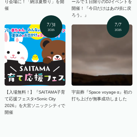
り会場に！「納涼夏祭り」を開
ールで１日限りのDJイベントを
催
開催！『今日だけはあの頃に戻
ろう。』
7/31
7/7
2026
2026
【入場無料！】『SAITAMA子育
宇宙葬『Space voyage α』初の
て応援フェスタ×Sonic City
打ち上げが無事成功しました
2026』を大宮ソニックシティで
開催