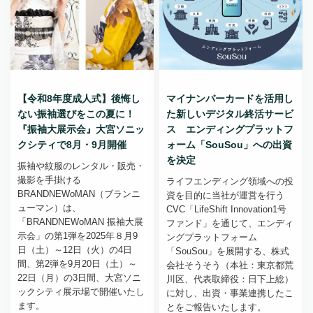
【令和8年度成人式】後悔し
マイナンバーカードを活用し
ない振袖選びをこの夏に！
た新しいデジタル終活サービ
『振袖大展示会』大宮ソニッ
ス エンディングプラットフ
クシティで8月・9月開催
ォーム「SouSou」への出資
を決定
振袖や紋服のレンタル・販売・
撮影を手掛ける
ライフエンディング領域への投
BRANDNEWoMAN（ブランニ
資を目的に当社が運営を行う
ューマン）は、
CVC「LifeShift Innovation1号
「BRANDNEWoMAN 振袖大展
ファンド」を通じて、エンディ
示会」の第1弾を2025年８月9
ングプラットフォーム
日（土）～12日（火）の4日
「SouSou」を展開する、株式
間、第2弾を9月20日（土）～
会社そうそう（本社：東京都荒
22日（月）の3日間、大宮ソニ
川区、代表取締役：日下上総）
ックシティ展示場で開催いたし
に対し、出資・事業連携したこ
ます。
とをご報告いたします。