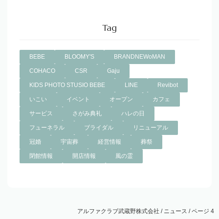
Tag
BEBE
BLOOMY'S
BRANDNEWoMAN
COHACO
CSR
Gaju
KIDS PHOTO STUSIO BEBE
LINE
Revibot
いこい
イベント
オープン
カフェ
サービス
さがみ典礼
ハレの日
フューネラル
ブライダル
リニューアル
冠婚
宇宙葬
経営情報
葬祭
閉館情報
開店情報
風の霊
アルファクラブ武蔵野株式会社
/
ニュース
/
ページ 4