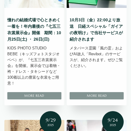
憧れの結婚式場で心ときめく
10月3日（金）22:00より放
一着を！年内最後の『七五三
送 日経スペシャル「ガイア
衣裳展示会』開催 期間：10
の夜明け」で当社サービスが
月25日(土) ・ 26日(日)
紹介されます
KIDS PHOTO STUDIO
メタバース霊園「風の霊」およ
BEBE（キッズフォトスタジオ
びAI故人「Revibot」のサービ
ベベ）が、『七五三衣裳展示
スが、紹介されます。ぜひご覧
会』を開催。展示会では着物・
ください。
袴・ドレス・タキシードなど
100着以上の豊富な衣裳をご用
意！
9/29
9/24
2025
2025