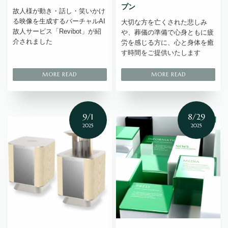
プン
故人様が動き・話し・笑いかけ
る映像を生成するバーチャルAI
大切な方を亡くされた悲しみ
故人サービス「Revibot」が紹
や、葬儀の準備で心身ともに疲
介されました
労を感じる方に、心と身体を癒
す時間をご提供いたします
9/1
8/29
2025
2025