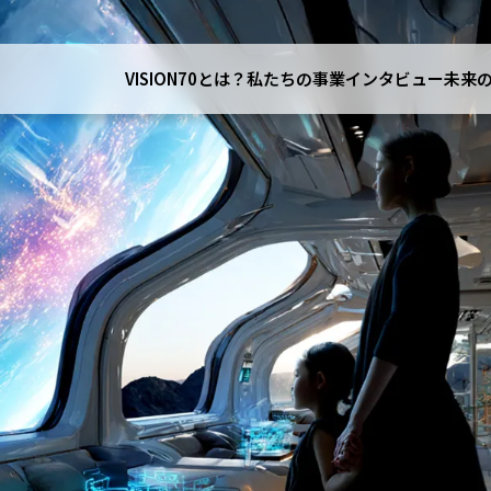
OUR SERVICE
的から探す・私たちのサー
VISION70とは？
私たちの事業
インタビュー
未来
資産
学びと成長
安心の備え
家族のこと
暮らしのサポート
癒しと