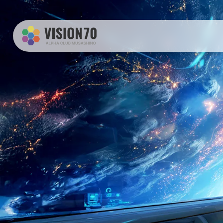
目
お別れ・供養
セレモニー
ピックアップ
事業・経営支援
住まいと