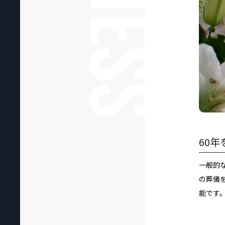
60
一般的
の葬儀
能です