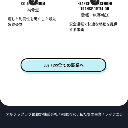
COLUMBARIUM
HEARSE・PASSENGER
TRANSPORTATION
納骨堂
霊柩・旅客輸送
癒しと利便性を両立した最先
安全運転で快適な移動を提供
端納骨堂
する事業
全ての事業へ
BUSINESS
アルファクラブ武蔵野株式会社
/
VISION70
/
私たちの事業
/
ライフエンデ