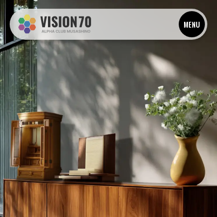
OUR SERVICE
目的から探す・私たちのサービス
MENU
お別れ・供養
セレモニー
ピックアップ
事業・経営支援
住まいと
資産
学びと成長
安心の備え
家族のこと
暮らしのサポート
癒しと
趣味
非日常を楽しむ