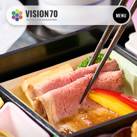
OUR SERVICE
目的から探す・私たちのサービス
MENU
お別れ・供養
セレモニー
ピックアップ
事業・経営支援
住まいと
資産
学びと成長
安心の備え
家族のこと
暮らしのサポート
癒しと
趣味
非日常を楽しむ